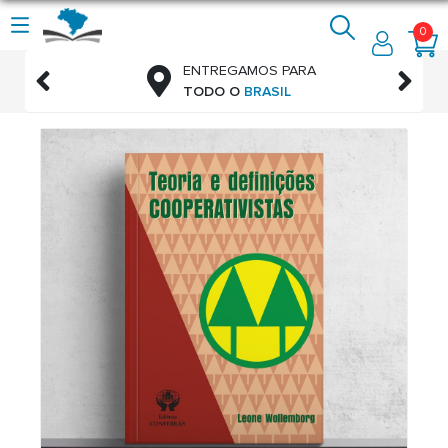
0
ENTREGAMOS PARA


TO
TODO O
BRASIL