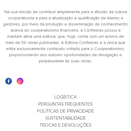
Na sua missão de contribuir amplamente para a difusão da cultura
cooperativista e para a atualização e qualificação de líderes e
Cooperativismo Financeiro na Década de 202
gestores, por meio da produção e disseminação de conhecimento
acerca do cooperativismo financeiro, a Confebras possui e
R$ 100,00
mantém ativa uma editora, que, hoje, conta com um acervo de
Em até 2x de R$ 50,00 sem jur
mais de 50 obras publicadas. A Editora Confebras é a única que
edita exclusivamente conteúdo voltado para o Cooperativismo,
proporcionando aos autores oportunidades de divulgação e
COMPRAR
perpetuidade às suas obras.
LOGÍSTICA
PERGUNTAS FREQUENTES
POLÍTICAS DE PRIVACIDADE
SUSTENTABILIDADE
TROCAS E DEVOLUÇÕES