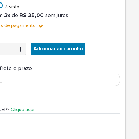
00
à vista
em
2x
de
R$ 25,00
sem juros
es de pagamento
Adicionar ao carrinho
frete e prazo
 CEP?
Clique aqui