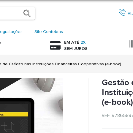
At
egustações
Site Confebras
A
EM ATÉ
2X
SEM JUROS
 de Crédito nas Instituições Financeiras Cooperativas (e-book)
Gestão 
Institui
(e-book
REF: 9786588