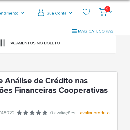
0
endimento
Sua Conta
MAIS CATEGORIAS
PAGAMENTOS NO BOLETO
e Análise de Crédito nas
ções Financeiras Cooperativas
)
748022
0 avaliações
avaliar produto